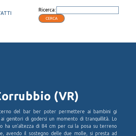
Ricerca:
ATTI
CERCA
Corrubbio (VR)
esterno del bar ber poter permettere ai bambini gi
 ai genitori di godersi un momento di tranquillità. Lo
gno ha un'altezza di 84 cm per cui la posa su terreno
vece, avendo il sostegno delle due molle, si presta ad