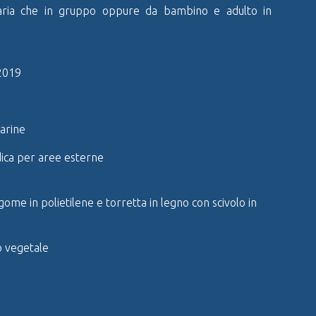
litaria che in gruppo oppure da bambino e adulto in
2019
arine
dica per aree esterne
agome in polietilene e torretta in legno con scivolo in
 vegetale