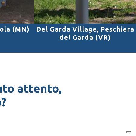
sola (MN)
Del Garda Village, Peschiera
del Garda (VR)
to attento,
o?