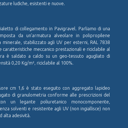
zature ludiche, esistenti e nuove.
vialetto di collegamento in Pavigravel. Parliamo di una
mposta da un’armatura alveolare in polipropilene
 minerale, stabilizzato agli UV per esterni, RAL 7838
e caratteristiche meccanico prestazionali e riciclabile al
ra è saldato a caldo su un geo-tessuto agugliato di
nsità 0,20 Kg/m², riciclabile al 100%.
essore cm 1,6 è stato eseguito con aggregato lapideo
iugato di granulometria conforme alle prescrizioni del
con un legante poliuretanico monocomponente,
enza solventi e resistente agli UV (non ingiallisce) non
 alta adesività.