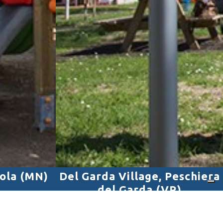
sola (MN)
Del Garda Village, Peschiera
del Garda (VR)