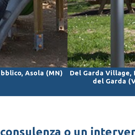
bblico, Asola (MN)
Del Garda Village,
del Garda (
 consulenza o un interven