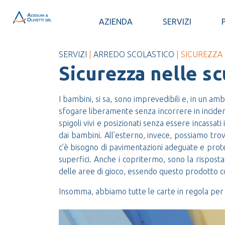
AZIENDA
SERVIZI
SERVIZI
|
ARREDO SCOLASTICO
| SICUREZZA
Sicurezza nelle s
I bambini, si sa, sono imprevedibili e, in un a
sfogare liberamente senza incorrere in incidenti
spigoli vivi e posizionati senza essere incassat
dai bambini. All’esterno, invece, possiamo trov
c’è bisogno di pavimentazioni adeguate e protezi
superfici. Anche i copritermo, sono la risposta 
delle aree di gioco, essendo questo prodotto c
Insomma, abbiamo tutte le carte in regola per r