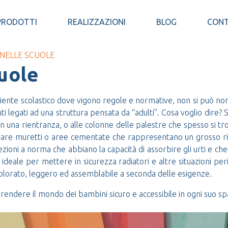
PRODOTTI
REALIZZAZIONI
BLOG
CONT
 NELLE SCUOLE
cuole
mbiente scolastico dove vigono regole e normative, non si può no
 legati ad una struttura pensata da “adulti”. Cosa voglio dire? Si
i in una rientranza, o alle colonne delle palestre che spesso si
are muretti o aree cementate che rappresentano un grosso rischio 
oni a norma che abbiano la capacità di assorbire gli urti e che si
ideale per mettere in sicurezza radiatori e altre situazioni per
olorato, leggero ed assemblabile a seconda delle esigenze.
endere il mondo dei bambini sicuro e accessibile in ogni suo sp