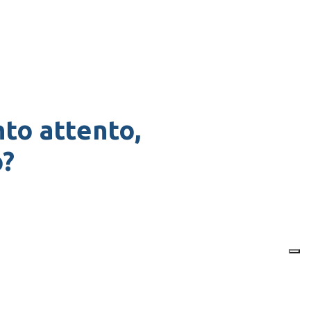
to attento,
o?